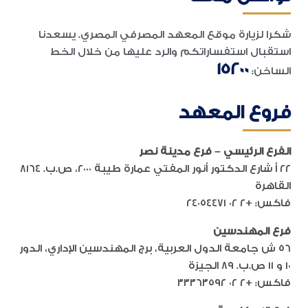
شكرا لزيارة موقع المعهد المصرفي المصري. يسعدنا
استقبال استفساراتكم والرد عليها من خلال الخط
15200
الساخن:
فروع المعهد
الفرع الرئيسي – فرع مدينة نصر
٢٢ أ شارع الدكتور أنور المفتي عمارة طيبة ٢٠٠٠، ص.ب. ٨١٦٤
القاهرة
فاكس: +٢ ٠٢ ٢٤٠٥٤٤٧١
فرع المهندسين
٥٦ ش جامعة الدول العربية، برج المهندسين الإداري، الدور
١٠ و ١١ ص.ب. ٨٩ الجيزة
فاكس: +٢ ٠٢ ٣٣٣٦٣٥٩٢